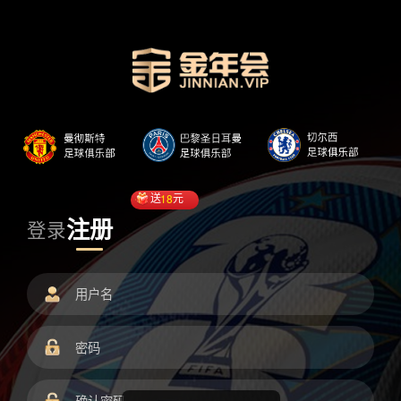
送
18
元
注册
登录